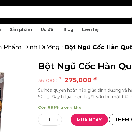
i
Sản phẩm
Ưu đãi
Blog
Liên hệ
n Phẩm Dinh Dưỡng
Bột Ngũ Cốc Hàn Qu
/
Bột Ngũ Cốc Hàn Q
Giá
Giá
₫
₫
275,000
360,000
Thêm
gốc
hiện
yêu
Sự hòa quyện hoàn hảo giữa dinh dưỡng và h
là:
tại
thích
900g. Đây là lựa chọn tuyệt vời cho một bữ
360,000 ₫.
là:
275,000 ₫
Còn 6868 trong kho
Bột Ngũ Cốc Hàn Quốc Đậu Đen Damtuh 
THÊM 
MUA NGAY