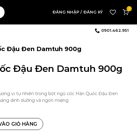
0
ĐĂNG NHẬP / ĐĂNG KÝ
0901.462.951
ốc Đậu Đen Damtuh 900g
uốc Đậu Đen Damtuh 900g
ương vị tự nhiên trong bột ngũ cốc Hàn Quốc Đậu Đen
a sáng dinh dưỡng và ngon miệng
.
900g số lượng
VÀO GIỎ HÀNG