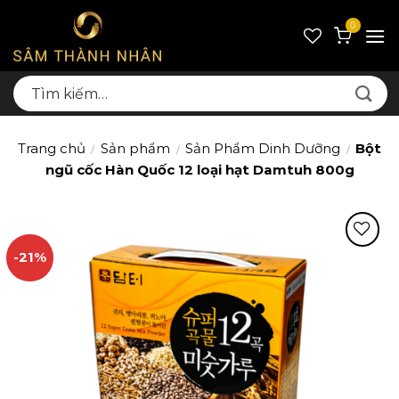
Skip
0
to
content
Tìm
kiếm:
Trang chủ
Sản phẩm
Sản Phẩm Dinh Dưỡng
Bột
/
/
/
ngũ cốc Hàn Quốc 12 loại hạt Damtuh 800g
-21%
Thêm
yêu
thích