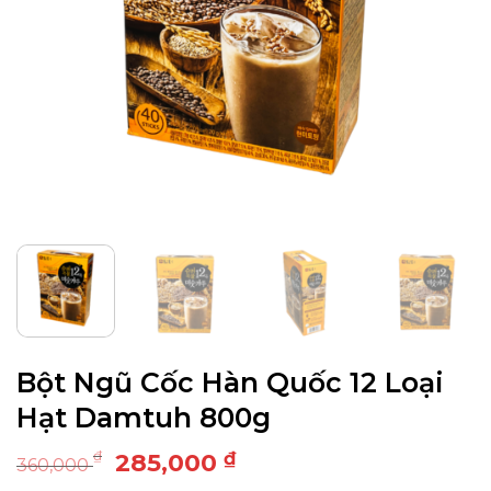
Bột Ngũ Cốc Hàn Quốc 12 Loại
Hạt Damtuh 800g
Giá
Giá
₫
₫
285,000
360,000
gốc
hiện