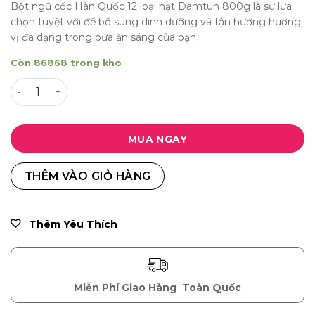
Bột ngũ cốc Hàn Quốc 12 loại hạt Damtuh 800g là sự lựa
là:
tại
chọn tuyệt vời để bổ sung dinh dưỡng và tận hưởng hương
360,000 ₫.
là:
vị đa dạng trong bữa ăn sáng của bạn
285,000 ₫.
Còn 86868 trong kho
Bột ngũ cốc Hàn Quốc 12 loại hạt Damtuh 800g số lượng
MUA NGAY
THÊM VÀO GIỎ HÀNG
Thêm Yêu Thích
Miễn Phí Giao Hàng
Toàn Quốc