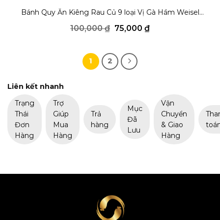
THÊM YÊU THÍCH
Bánh Quy Ăn Kiêng Rau Củ 9 loại Vị Gà Hầm Weisel
368g
Giá
Giá
100,000
₫
75,000
₫
gốc
hiện
là:
tại
100,000 ₫.
là:
75,000 ₫.
1
2
Liên kết nhanh
Trạng
Trợ
Vận
Mục
Thái
Giúp
Trả
Chuyển
Tha
Đã
Đơn
Mua
hàng
& Giao
toá
Lưu
Hàng
Hàng
Hàng