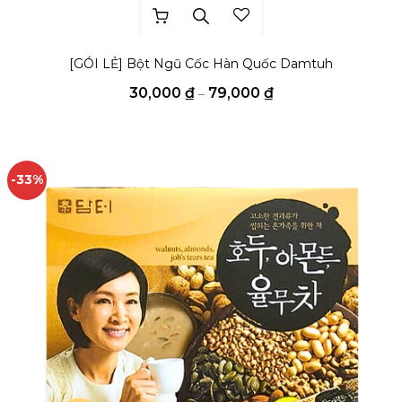
Sản phẩm này có nhiều biến thể. Cá
THÊM YÊU THÍCH
[GÓI LẺ] Bột Ngũ Cốc Hàn Quốc Damtuh
Khoảng
30,000
₫
79,000
₫
–
giá:
từ
30,000 ₫
đến
79,000 ₫
-33%