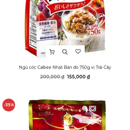
THÊM YÊU THÍCH
Ngũ cốc Calbee Nhật Bản đỏ 750g vị Trái Cây
Giá
Giá
200,000
₫
155,000
₫
gốc
hiện
là:
tại
200,000 ₫.
là:
155,000 ₫.
-35%