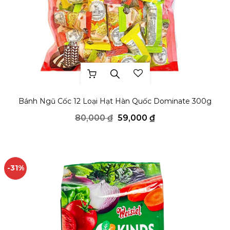
THÊM YÊU THÍCH
Bánh Ngũ Cốc 12 Loại Hạt Hàn Quốc Dominate 300g
Giá
Giá
80,000
₫
59,000
₫
gốc
hiện
là:
tại
80,000 ₫.
là:
59,000 ₫.
-31%