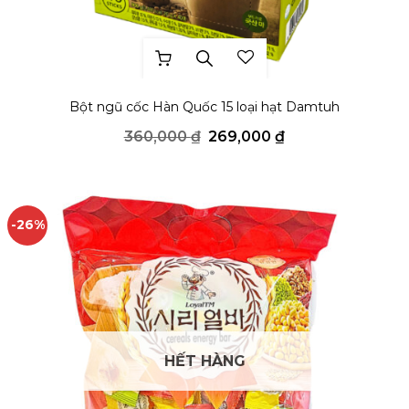
THÊM YÊU THÍCH
Bột ngũ cốc Hàn Quốc 15 loại hạt Damtuh
Giá
Giá
360,000
₫
269,000
₫
gốc
hiện
là:
tại
360,000 ₫.
là:
269,000 ₫.
-26%
HẾT HÀNG