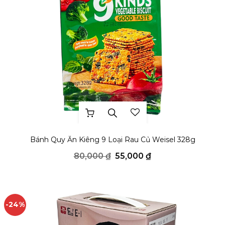
THÊM YÊU THÍCH
Bánh Quy Ăn Kiêng 9 Loại Rau Củ Weisel 328g
Giá
Giá
80,000
₫
55,000
₫
gốc
hiện
là:
tại
80,000 ₫.
là:
55,000 ₫.
-24%