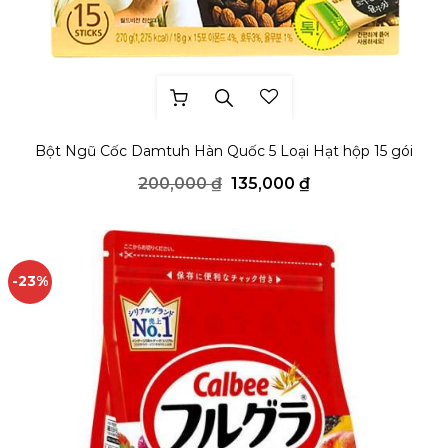
THÊM YÊU THÍCH
Bột Ngũ Cốc Damtuh Hàn Quốc 5 Loại Hạt hộp 15 gói
Giá
Giá
200,000
₫
135,000
₫
gốc
hiện
là:
tại
200,000 ₫.
là:
135,000 ₫.
-23%