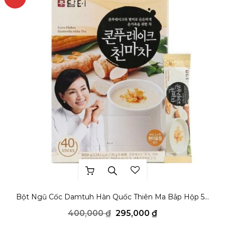
THÊM YÊU THÍCH
Bột Ngũ Cốc Damtuh Hàn Quốc Thiên Ma Bắp Hộp 50
gói
Giá
Giá
400,000
₫
295,000
₫
gốc
hiện