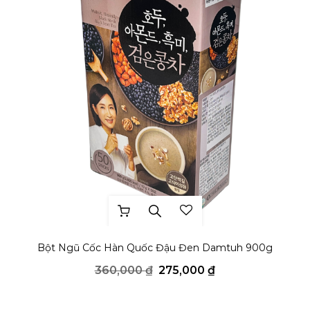
THÊM YÊU THÍCH
Bột Ngũ Cốc Hàn Quốc Đậu Đen Damtuh 900g
Giá
Giá
360,000
₫
275,000
₫
gốc
hiện
là:
tại
360,000 ₫.
là:
275,000 ₫.