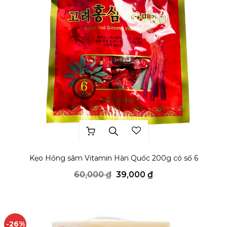
THÊM YÊU THÍCH
Kẹo Hồng sâm Vitamin Hàn Quốc 200g có số 6
Giá
Giá
60,000
₫
39,000
₫
gốc
hiện
là:
tại
60,000 ₫.
là:
39,000 ₫.
-26%