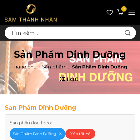
Skip
0
to
content
Tìm
kiếm:
Sản Phẩm Dinh Dưỡng
Trang chủ
Sản phẩm
Sản Phẩm Dinh Dưỡng
/
/
LỌC
Sản Phẩm Dinh Dưỡng
Sản phẩm lọc theo:
×
Xóa tất cả
Sản Phẩm Dinh Dưỡng