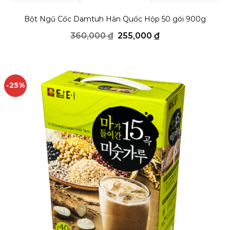
THÊM YÊU THÍCH
Bột Ngũ Cốc Damtuh Hàn Quốc Hộp 50 gói 900g
Giá
Giá
360,000
₫
255,000
₫
gốc
hiện
là:
tại
360,000 ₫.
là:
255,000 ₫.
-25%