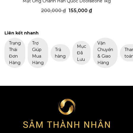
Mật Ong Chanh Hàn Quốc Dooraeone 1kg
Giá
Giá
200,000
₫
155,000
₫
gốc
hiện
là:
tại
200,000 ₫.
là:
155,000 ₫.
Liên kết nhanh
Trạng
Trợ
Vận
Mục
Thái
Giúp
Trả
Chuyển
Tha
Đã
Đơn
Mua
hàng
& Giao
toá
Lưu
Hàng
Hàng
Hàng