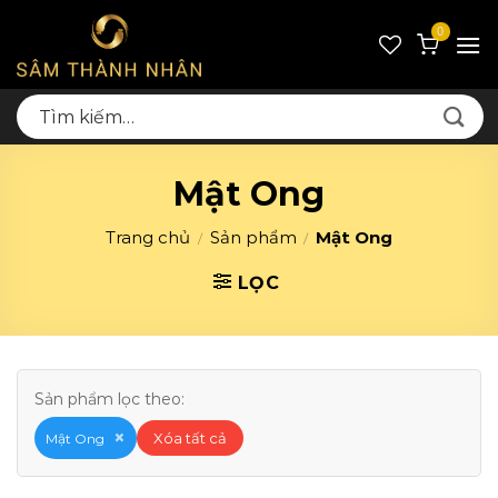
Skip
0
to
content
Tìm
kiếm:
Mật Ong
Trang chủ
Sản phẩm
Mật Ong
/
/
LỌC
Sản phẩm lọc theo:
×
Xóa tất cả
Mật Ong