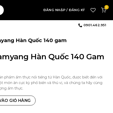
0
ĐĂNG NHẬP / ĐĂNG KÝ
0901.462.951
myang Hàn Quốc 140 gam
Samyang Hàn Quốc 140 Gam
 phẩm ẩm thực nổi tiếng từ Hàn Quốc, được biết đến với
ột món ăn cực kỳ phổ biến và thú vị, và chúng ta hãy cùng
ượng ẩm thực.
0 gam số lượng
VÀO GIỎ HÀNG