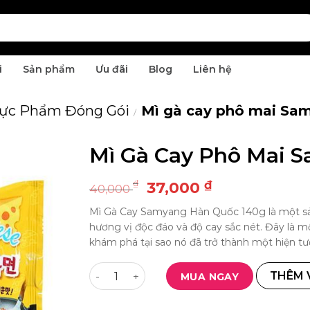
i
Sản phẩm
Ưu đãi
Blog
Liên hệ
ực Phẩm Đóng Gói
Mì gà cay phô mai Sa
/
Mì Gà Cay Phô Mai 
Giá
Giá
₫
₫
37,000
40,000
Thêm
gốc
hiện
yêu
Mì Gà Cay Samyang Hàn Quốc 140g là một sản
là:
tại
thích
hương vị độc đáo và độ cay sắc nét. Đây là m
40,000 ₫.
là:
khám phá tại sao nó đã trở thành một hiện t
37,000 ₫.
Mì gà cay phô mai Samyang Hàn Quốc 14
THÊM 
MUA NGAY