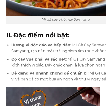
Mì gà cay phô mai Samyang
II. Đặc điểm nổi bật:
Hương vị độc đáo và hấp dẫn:
Mì Gà Cay Samyang
Samyang, tạo nên một trải nghiệm ẩm thực không g
Độ cay vừa phải và sắc nét:
Mì Gà Cay Samyang n
kích thích vị giác. Đây chắc chắn là lựa chọn ho
Dễ dàng và nhanh chóng để chuẩn bị:
Mì Gà Ca
vị và bạn đã có một bữa ăn ngon và thú vị ngay tại