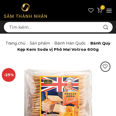
Skip
0
to
content
Tìm
kiếm:
Trang chủ
Sản phẩm
Bánh Hàn Quốc
Bánh Quy
/
/
/
Kẹp Kem Soda vị Phô Mai Votroa 600g
-25%
Thêm
yêu
thích