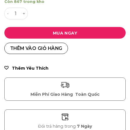
Còn 867 trong kho
là:
tại
Bánh Quy Kẹp Kem Soda vị Phô Mai Votroa 600g số lượ
100,000 ₫.
là:
75,000 ₫.
MUA NGAY
THÊM VÀO GIỎ HÀNG
Thêm Yêu Thích
Miễn Phí Giao Hàng
Toàn Quốc
Đổi trả hàng trong
7 Ngày