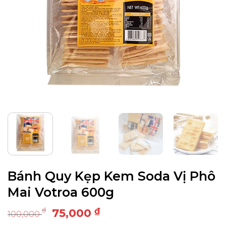
Bánh Quy Kẹp Kem Soda Vị Phô
Mai Votroa 600g
Giá
Giá
₫
₫
75,000
100,000
gốc
hiện