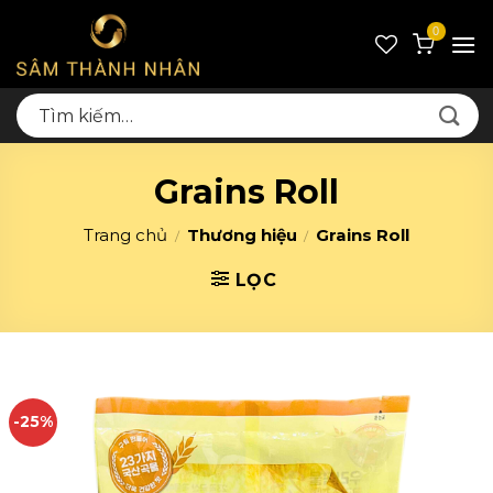
Skip
0
to
content
Tìm
kiếm:
Grains Roll
Trang chủ
Thương hiệu
Grains Roll
/
/
LỌC
-25%