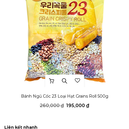
THÊM YÊU THÍCH
Bánh Ngũ Cốc 23 Loại Hạt Grains Roll 500g
Giá
Giá
260,000
₫
195,000
₫
gốc
hiện
là:
tại
260,000 ₫.
là:
195,000 ₫.
Liên kết nhanh