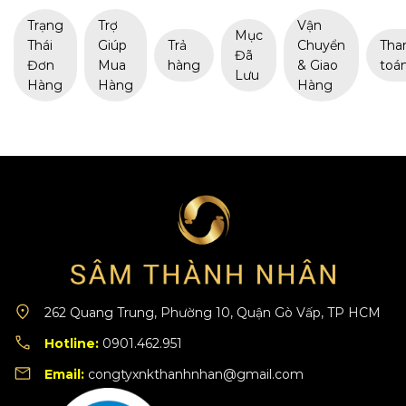
Trạng
Trợ
Vận
Mục
Thái
Giúp
Trả
Chuyển
Tha
Đã
Đơn
Mua
hàng
& Giao
toá
Lưu
Hàng
Hàng
Hàng
262 Quang Trung, Phường 10, Quận Gò Vấp, TP HCM
Hotline:
0901.462.951
Email:
congtyxnkthanhnhan@gmail.com