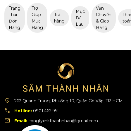
Trạng
Trợ
Vận
Mục
Thái
Giúp
Trả
Chuyển
Tha
Đã
Đơn
Mua
hàng
& Giao
toá
Lưu
Hàng
Hàng
Hàng
262 Quang Trung, Phường 10, Quận Gò Vấp, TP HCM
Hotline:
0901.462.951
Email:
congtyxnkthanhnhan@gmail.com