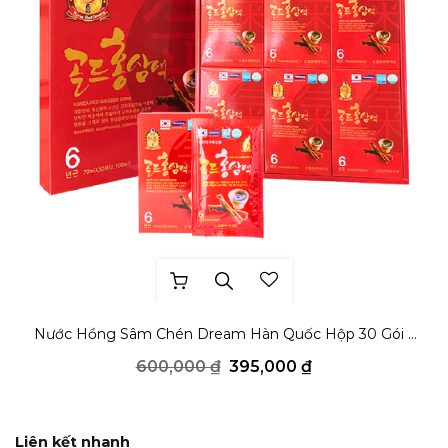
THÊM YÊU THÍCH
Nước Hồng Sâm Chén Dream Hàn Quốc Hộp 30 Gói x
70ml
Giá
Giá
600,000
₫
395,000
₫
gốc
hiện
là:
tại
600,000 ₫.
là:
395,000 ₫.
Liên kết nhanh