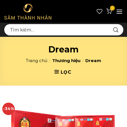
Skip
0
to
content
Tìm
kiếm:
Dream
Trang chủ
Thương hiệu
Dream
/
/
LỌC
-34%